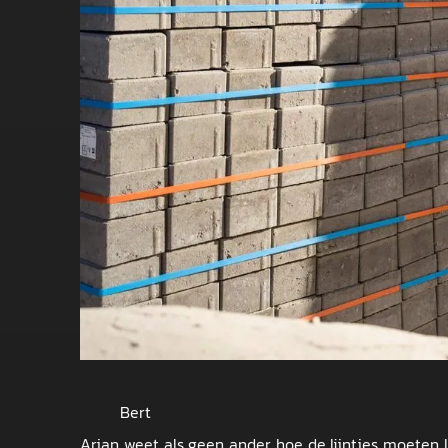
Bert
Arjan weet als geen ander hoe de lijntjes moeten l