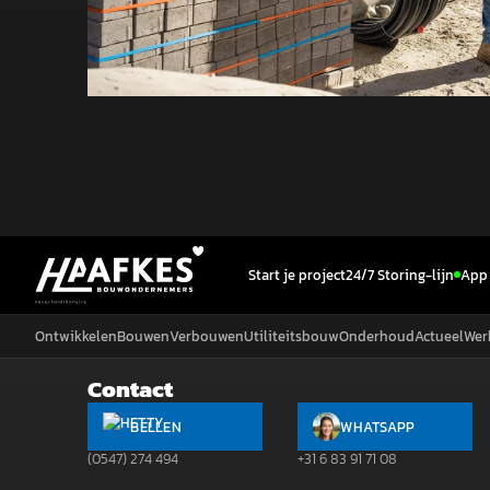
Start je project
24/7 Storing-lijn
App 
Ontwikkelen
Bouwen
Verbouwen
Utiliteitsbouw
Onderhoud
Actueel
Wer
Contact
BELLEN
WHATSAPP
(0547) 274 494
+31 6 83 91 71 08