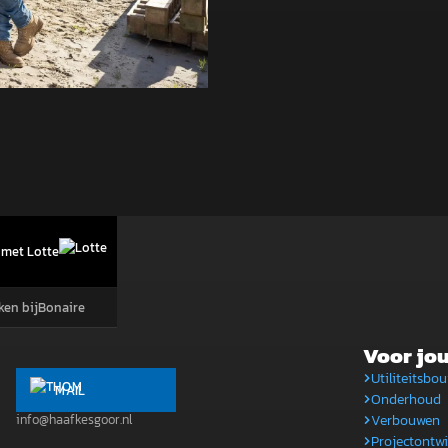
met Lotte
ken bij
Bonaire
Voor jo
Utiliteitsbo
MAIL
Onderhoud
Verbouwen
info@haafkesgoor.nl
Projectontwi