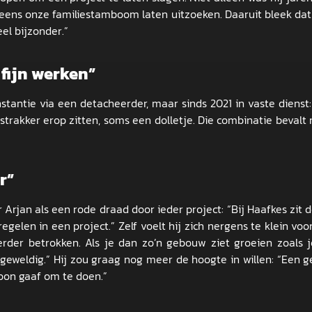
 eens onze familiestamboom laten uitzoeken. Daaruit bleek d
el bijzonder.”
 fijn werken”
nstantie via een detacheerder, maar sinds 2021 in vaste dienst:
t strakker erop zitten, soms een dolletje. Die combinatie bevalt
r”
rjan als een rode draad door ieder project: “Bij Haafkes zit de
gelen in een project.” Zelf voelt hij zich nergens te klein voor
erder betrokken. Als je dan zo’n gebouw ziet groeien zoals 
 geweldig.” Hij zou graag nog meer de hoogte in willen: “Een g
ewoon gaaf om te doen.”