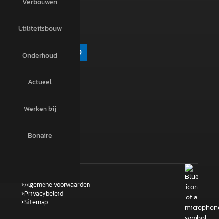
Verbouwen
MAIL
Utiliteitsbouw
info@haafkesgoor.nl
Onderhoud
Actueel
Werken bij
Bonaire
Algemene voorwaarden
Privacybeleid
Sitemap