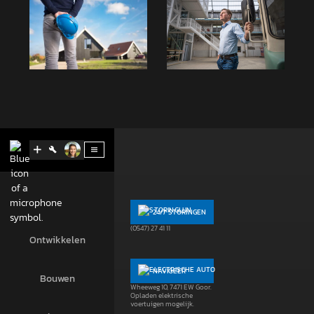
Contact
BELLEN
24/7 STORINGEN
(0547) 274 494
(0547) 27 41 11
Ontwikkelen
WHATSAPP
NAVIGEER
Bouwen
+31 6 83 91 71 08
Wheeweg 10, 7471 EW Goor.
Opladen elektrische
voertuigen mogelijk.