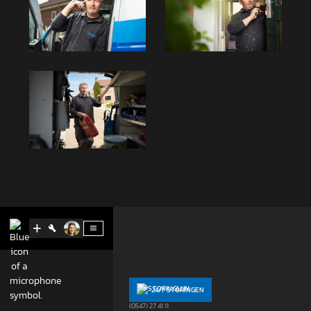
Contact
BELLEN
24/7 STORINGEN
(0547) 274 494
(0547) 27 41 11