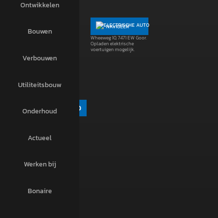
Ontwikkelen
WHATSAPP
NAVIGEER
Bouwen
+31 6 83 91 71 08
Wheeweg 10, 7471 EW Goor.
Opladen elektrische
voertuigen mogelijk.
Verbouwen
MAIL
Utiliteitsbouw
info@haafkesgoor.nl
Onderhoud
Actueel
Werken bij
Bonaire