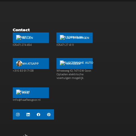
Contact
BELLEN
24/7 STORINGEN
(0547) 274 494
(0547) 27 41 11
WHATSAPP
NAVIGEER
+31 6 83 91 71 08
Wheeweg 10, 7471 EW Goor.
Opladen elektrische
voertuigen mogelijk.
MAIL
info@haafkesgoor.nl