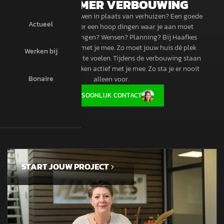
AANNEMER VERBOUWING
Kies je voor verbouwen in plaats van verhuizen? Een goede
Actueel
keuze. Toch zijn er een hoop dingen waar je aan moet
denken. Vergunningen? Wensen? Planning? Bij Haafkes
denken we graag met je mee. Zo moet jouw huis dé plek
Werken bij
worden om je thuis te voelen. Tijdens de verbouwing staan
we naast je en denken actief met je mee. Zo sta je er nooit
Bonaire
alleen voor.
PERSOONLIJK CONTACT
START JOUW PROJECT