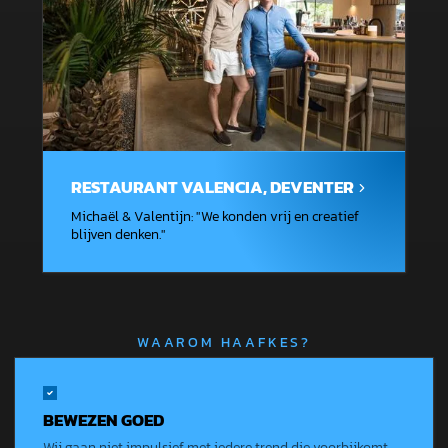
RESTAURANT VALENCIA, DEVENTER
Michaël & Valentijn
: "
We konden vrij en creatief
blijven denken.
"
WAAROM HAAFKES?
BEWEZEN GOED
Wij gaan niet impulsief met iedere trend die voorbijkomt