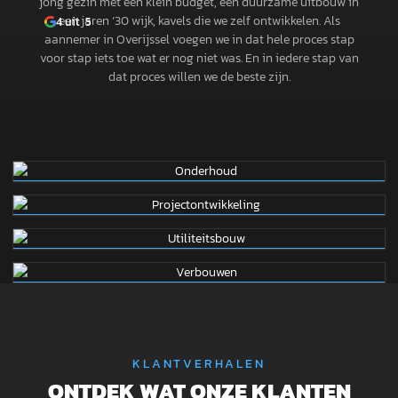
jong gezin met een klein budget, een duurzame uitbouw in
een jaren ‘30 wijk, kavels die we zelf ontwikkelen. Als
4
uit 5
aannemer in Overijssel voegen we in dat hele proces stap
voor stap iets toe wat er nog niet was. En in iedere stap van
dat proces willen we de beste zijn.
ONDERHOUD
PROJECTONTWIKKELING
UTILITEITSBOUW
VERBOUWEN
KLANTVERHALEN
ONTDEK WAT ONZE KLANTEN