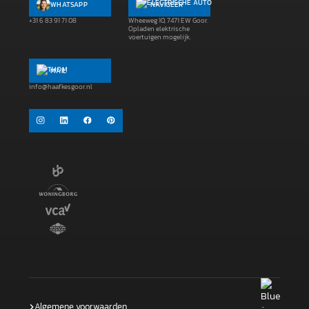
WHATSAPP
NAVIGEER
+31 6 83 91 71 08
Wheeweg 10, 7471 EW Goor.
Opladen elektrische
voertuigen mogelijk.
MAIL
info@haafkesgoor.nl
Algemene voorwaarden