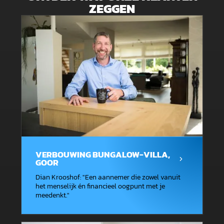
ZEGGEN
VERBOUWING BUNGALOW-VILLA,
GOOR
Dian Krooshof
: "
Een aannemer die zowel vanuit
het menselijk én financieel oogpunt met je
meedenkt.
"