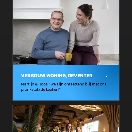
VERBOUW WONING, DEVENTER
Martijn & Roos
: "
We zijn ontzettend blij met ons
pronkstuk: de keuken!
"