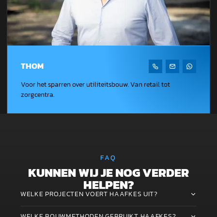
THOM
Voor het sparren over utiliteitsbouw. Van retail tot
zorgcentra.
FAQ
KUNNEN WIJ JE NOG VERDER
HELPEN?
WELKE PROJECTEN VOERT HAAFKES UIT?
WELKE BOUWMETHODEN GEBRUIKT HAAFKES?