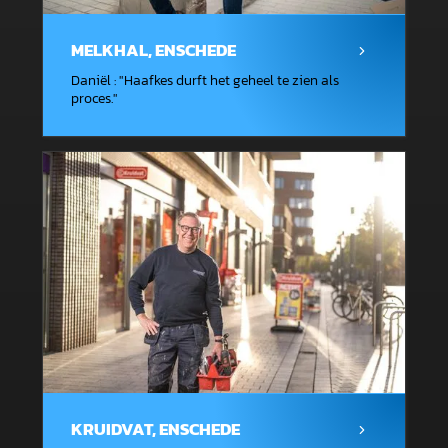
MELKHAL, ENSCHEDE
Daniël
: "
Haafkes durft het geheel te zien als
proces.
"
KRUIDVAT, ENSCHEDE