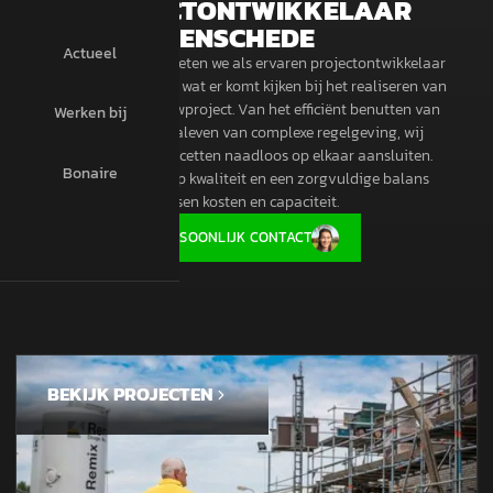
PROJECTONTWIKKELAAR
ENSCHEDE
Actueel
Bij Haafkes Bouw weten we als ervaren projectontwikkelaar
in Enschede precies wat er komt kijken bij het realiseren van
een succesvol bouwproject. Van het efficiënt benutten van
Werken bij
ruimte tot het naleven van complexe regelgeving, wij
zorgen dat alle facetten naadloos op elkaar aansluiten.
Bonaire
Onze focus ligt op kwaliteit en een zorgvuldige balans
tussen kosten en capaciteit.
PERSOONLIJK CONTACT
BEKIJK PROJECTEN