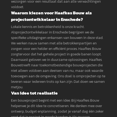
wezorgen voor een resultaat dat aan alle verwachtingen
voldoet.
Waarom kiezen voor Haafkes Bouw als
projectontwikkelaar in Enschede?
Lokale kennis en betrokkenheid is onze kracht.
Alsprojectontwikkelaar in Enschede begrijpen we de
specifieke uitdagingen enkansen van bouwen in deze stad.
We werken nauw samen met alle betrokkenpartijen en
zorgen voor een helder en efficiënt proces. Haafkes Bouw
zorgtervoor dat het gehele project in goede banen loopt.
Daarnaast geloven we in duurzame oplossingen. Haafkes
Bouwstreeft naar toekomstbestendige bouwprojecten die
niet alleen voldoen aan deeisen van nu, maar ook waarde
toevoegen aan de omgeving. Ons doel is omprojecten op te
leveren waar iedereen trots op kan zijn. Dat doen we samen
metjou.
Van idee tot realisatie
Een bouwproject begint met een idee. Bij Haafkes Bouw
helpenwe je dit idee te concretiseren. We denken mee over
ontwerp, budget enplanning, zodat je vanaf dag één zeker
weet dat je project in goede handen is.Als ervaren