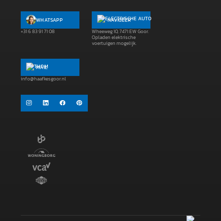
WHATSAPP
NAVIGEER
+31 6 83 91 71 08
Wheeweg 10, 7471 EW Goor.
Opladen elektrische
voertuigen mogelijk.
MAIL
info@haafkesgoor.nl